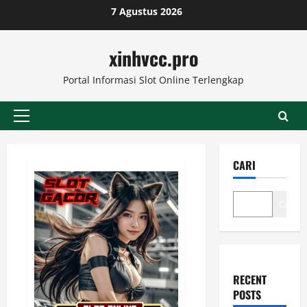
Skip
7 Agustus 2026
to
content
xinhvcc.pro
Portal Informasi Slot Online Terlengkap
Primary
Menu
CARI
Cari
RECENT
POSTS