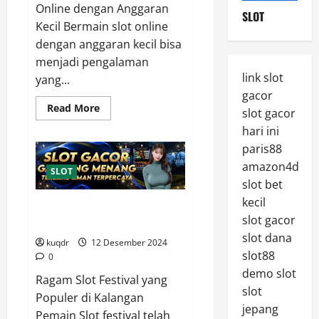
Online dengan Anggaran
SLOT
Kecil Bermain slot online
dengan anggaran kecil bisa
menjadi pengalaman
link slot
yang...
gacor
Read
Read More
slot gacor
more
about
hari ini
Slot
Online
paris88
untuk
amazon4d
Pemain
SLOT
dengan
slot bet
Budget
Rendah
kecil
Slot Bertema Festival untuk
slot gacor
Suasana Meriah
slot dana
kuqdr
12 Desember 2024
slot88
0
demo slot
Ragam Slot Festival yang
slot
Populer di Kalangan
jepang
Pemain Slot festival telah