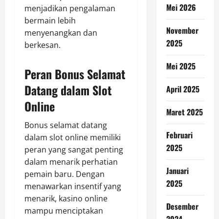
Mei 2026
menjadikan pengalaman
bermain lebih
November
menyenangkan dan
2025
berkesan.
Mei 2025
Peran Bonus Selamat
Datang dalam Slot
April 2025
Online
Maret 2025
Bonus selamat datang
Februari
dalam slot online memiliki
2025
peran yang sangat penting
dalam menarik perhatian
Januari
pemain baru. Dengan
2025
menawarkan insentif yang
menarik, kasino online
Desember
mampu menciptakan