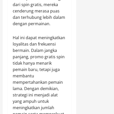
dari spin gratis, mereka
cenderung merasa puas
dan terhubung lebih dalam
dengan permainan.
Hal ini dapat meningkatkan
loyalitas dan frekuensi
bermain. Dalam jangka
panjang, promo gratis spin
tidak hanya menarik
pemain baru, tetapi juga
membantu
mempertahankan pemain
lama. Dengan demikian,
strategi ini menjadi alat
yang ampuh untuk
meningkatkan jumlah
pemain serta memperkuat