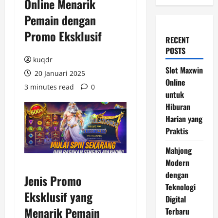
Online Menarik
Pemain dengan
Promo Eksklusif
RECENT
POSTS
kuqdr
Slot Maxwin
20 Januari 2025
Online
3 minutes read
0
untuk
Hiburan
Harian yang
Praktis
Mahjong
Modern
dengan
Jenis Promo
Teknologi
Eksklusif yang
Digital
Menarik Pemain
Terbaru