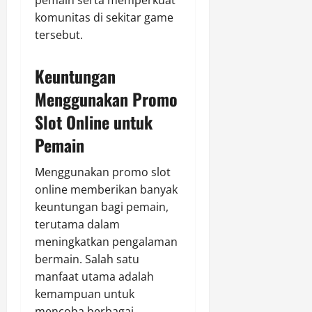
komunitas di sekitar game
tersebut.
Keuntungan
Menggunakan Promo
Slot Online untuk
Pemain
Menggunakan promo slot
online memberikan banyak
keuntungan bagi pemain,
terutama dalam
meningkatkan pengalaman
bermain. Salah satu
manfaat utama adalah
kemampuan untuk
mencoba berbagai