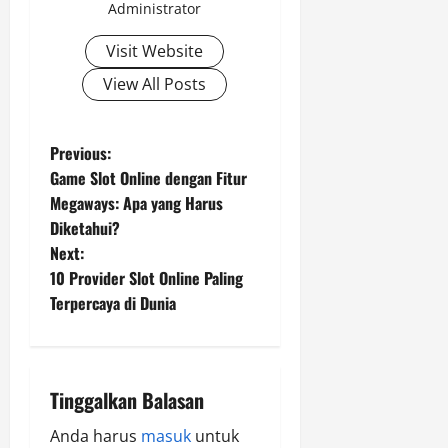
Administrator
Visit Website
View All Posts
P
Previous:
Game Slot Online dengan Fitur
o
Megaways: Apa yang Harus
Diketahui?
s
Next:
t
10 Provider Slot Online Paling
Terpercaya di Dunia
n
a
Tinggalkan Balasan
v
Anda harus
masuk
untuk