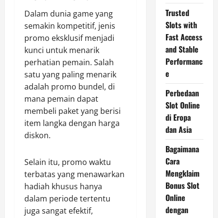
Trusted
Dalam dunia game yang
Slots with
semakin kompetitif, jenis
Fast Access
promo eksklusif menjadi
and Stable
kunci untuk menarik
Performanc
perhatian pemain. Salah
e
satu yang paling menarik
adalah promo bundel, di
Perbedaan
mana pemain dapat
Slot Online
membeli paket yang berisi
di Eropa
item langka dengan harga
dan Asia
diskon.
Bagaimana
Cara
Selain itu, promo waktu
Mengklaim
terbatas yang menawarkan
Bonus Slot
hadiah khusus hanya
Online
dalam periode tertentu
dengan
juga sangat efektif,