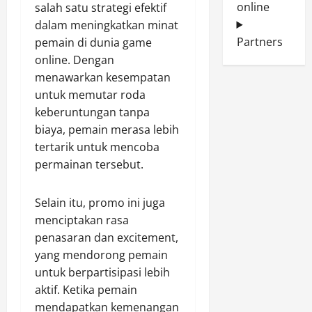
online
salah satu strategi efektif
dalam meningkatkan minat
Partners
pemain di dunia game
online. Dengan
menawarkan kesempatan
untuk memutar roda
keberuntungan tanpa
biaya, pemain merasa lebih
tertarik untuk mencoba
permainan tersebut.
Selain itu, promo ini juga
menciptakan rasa
penasaran dan excitement,
yang mendorong pemain
untuk berpartisipasi lebih
aktif. Ketika pemain
mendapatkan kemenangan