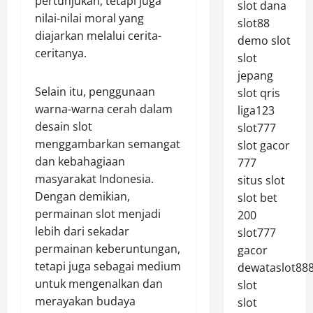
pertunjukan, tetapi juga
slot dana
nilai-nilai moral yang
slot88
diajarkan melalui cerita-
demo slot
ceritanya.
slot
jepang
Selain itu, penggunaan
slot qris
warna-warna cerah dalam
liga123
desain slot
slot777
menggambarkan semangat
slot gacor
dan kebahagiaan
777
masyarakat Indonesia.
situs slot
Dengan demikian,
slot bet
permainan slot menjadi
200
lebih dari sekadar
slot777
permainan keberuntungan,
gacor
tetapi juga sebagai medium
dewataslot88
untuk mengenalkan dan
slot
merayakan budaya
slot