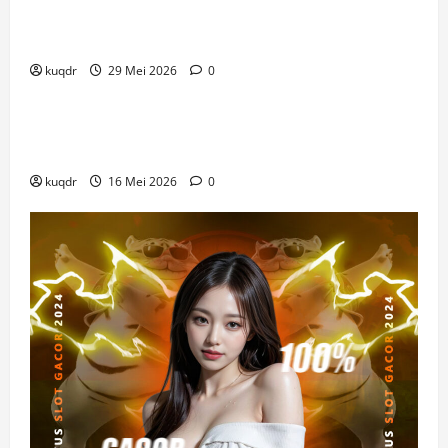
Mahjong Modern dengan Teknologi Digital Terbaru
kuqdr
29 Mei 2026
0
SLOT
Trusted Slots with Fast Access and Stable
Performance
kuqdr
16 Mei 2026
0