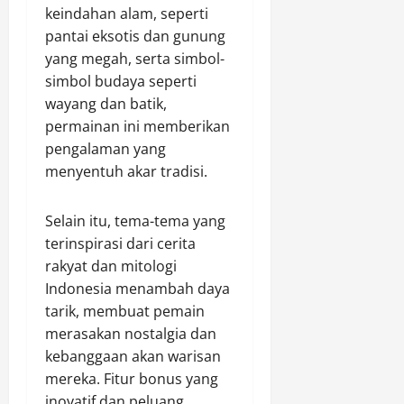
keindahan alam, seperti
pantai eksotis dan gunung
yang megah, serta simbol-
simbol budaya seperti
wayang dan batik,
permainan ini memberikan
pengalaman yang
menyentuh akar tradisi.
Selain itu, tema-tema yang
terinspirasi dari cerita
rakyat dan mitologi
Indonesia menambah daya
tarik, membuat pemain
merasakan nostalgia dan
kebanggaan akan warisan
mereka. Fitur bonus yang
inovatif dan peluang