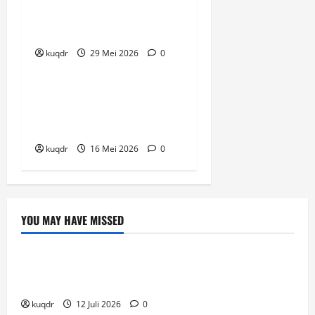
Mahjong Modern dengan
Teknologi Digital Terbaru
kuqdr
29 Mei 2026
0
SLOT
Trusted Slots with Fast
Access and Stable
Performance
kuqdr
16 Mei 2026
0
YOU MAY HAVE MISSED
SLOT
Slot Maxwin Online untuk Hiburan Harian yang
Praktis
kuqdr
12 Juli 2026
0
SLOT