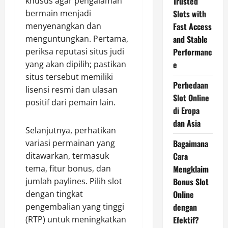
khusus agar pengalaman
Trusted
bermain menjadi
Slots with
menyenangkan dan
Fast Access
menguntungkan. Pertama,
and Stable
periksa reputasi situs judi
Performanc
yang akan dipilih; pastikan
e
situs tersebut memiliki
Perbedaan
lisensi resmi dan ulasan
Slot Online
positif dari pemain lain.
di Eropa
dan Asia
Selanjutnya, perhatikan
variasi permainan yang
Bagaimana
ditawarkan, termasuk
Cara
tema, fitur bonus, dan
Mengklaim
jumlah paylines. Pilih slot
Bonus Slot
dengan tingkat
Online
pengembalian yang tinggi
dengan
(RTP) untuk meningkatkan
Efektif?