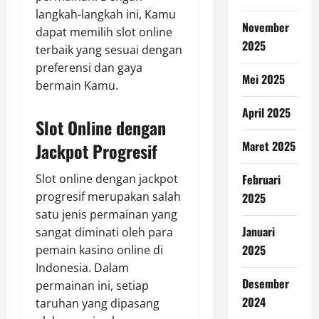
langkah-langkah ini, Kamu
November
dapat memilih slot online
2025
terbaik yang sesuai dengan
preferensi dan gaya
Mei 2025
bermain Kamu.
April 2025
Slot Online dengan
Maret 2025
Jackpot Progresif
Slot online dengan jackpot
Februari
progresif merupakan salah
2025
satu jenis permainan yang
Januari
sangat diminati oleh para
2025
pemain kasino online di
Indonesia. Dalam
Desember
permainan ini, setiap
2024
taruhan yang dipasang