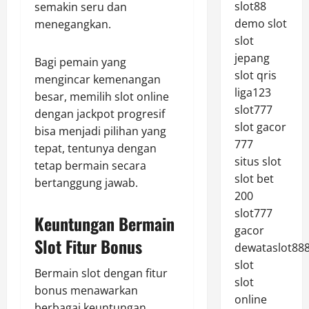
slot88
semakin seru dan
demo slot
menegangkan.
slot
jepang
Bagi pemain yang
slot qris
mengincar kemenangan
liga123
besar, memilih slot online
slot777
dengan jackpot progresif
slot gacor
bisa menjadi pilihan yang
777
tepat, tentunya dengan
situs slot
tetap bermain secara
slot bet
bertanggung jawab.
200
slot777
Keuntungan Bermain
gacor
Slot Fitur Bonus
dewataslot88
slot
Bermain slot dengan fitur
slot
bonus menawarkan
online
berbagai keuntungan