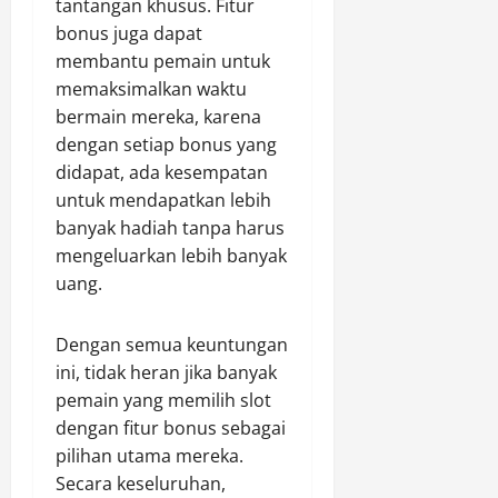
tantangan khusus. Fitur
bonus juga dapat
membantu pemain untuk
memaksimalkan waktu
bermain mereka, karena
dengan setiap bonus yang
didapat, ada kesempatan
untuk mendapatkan lebih
banyak hadiah tanpa harus
mengeluarkan lebih banyak
uang.
Dengan semua keuntungan
ini, tidak heran jika banyak
pemain yang memilih slot
dengan fitur bonus sebagai
pilihan utama mereka.
Secara keseluruhan,