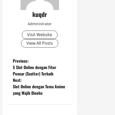
kuqdr
Administrator
Visit Website
View All Posts
P
Previous:
5 Slot Online dengan Fitur
o
Pencar (Scatter) Terbaik
Next:
s
Slot Online dengan Tema Anime
t
yang Wajib Dicoba
n