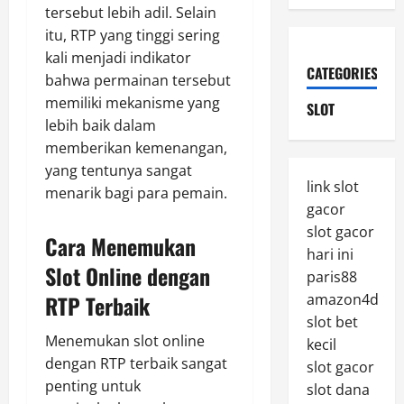
tersebut lebih adil. Selain
itu, RTP yang tinggi sering
kali menjadi indikator
CATEGORIES
bahwa permainan tersebut
memiliki mekanisme yang
SLOT
lebih baik dalam
memberikan kemenangan,
yang tentunya sangat
link slot
menarik bagi para pemain.
gacor
slot gacor
Cara Menemukan
hari ini
Slot Online dengan
paris88
RTP Terbaik
amazon4d
slot bet
Menemukan slot online
kecil
dengan RTP terbaik sangat
slot gacor
penting untuk
slot dana